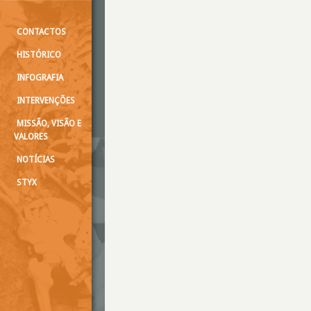
CONTACTOS
HISTÓRICO
INFOGRAFIA
INTERVENÇÕES
MISSÃO, VISÃO E
VALORES
NOTÍCIAS
STYX