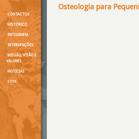
Osteologia para Pequen
CONTACTOS
HISTÓRICO
INFOGRAFIA
INTERVENÇÕES
MISSÃO, VISÃO E
VALORES
NOTÍCIAS
STYX