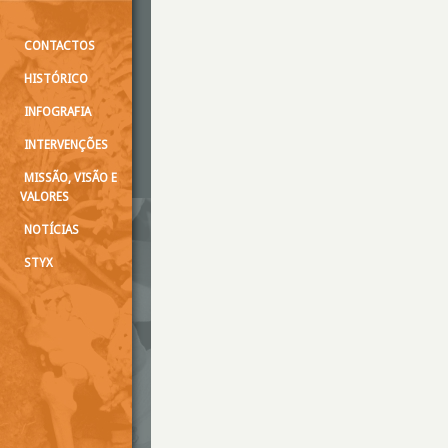
CONTACTOS
HISTÓRICO
INFOGRAFIA
INTERVENÇÕES
MISSÃO, VISÃO E
VALORES
NOTÍCIAS
STYX