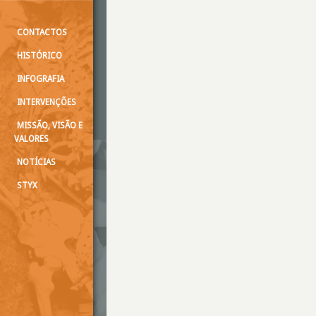
CONTACTOS
HISTÓRICO
INFOGRAFIA
INTERVENÇÕES
MISSÃO, VISÃO E
VALORES
NOTÍCIAS
STYX