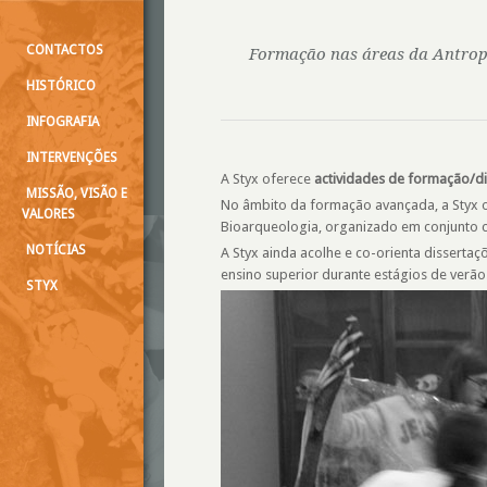
CONTACTOS
Formação nas áreas da Antropo
HISTÓRICO
INFOGRAFIA
INTERVENÇÕES
A Styx oferece
actividades de formação/d
MISSÃO, VISÃO E
No âmbito da formação avançada, a Styx o
VALORES
Bioarqueologia, organizado em conjunto c
NOTÍCIAS
A Styx ainda acolhe e co-orienta disserta
ensino superior durante estágios de verão
STYX